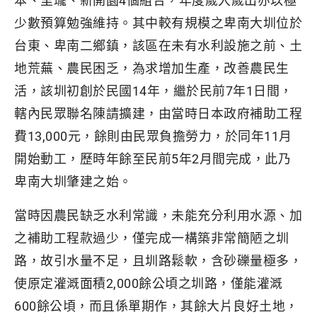
本、里瓏、新開園4個組合，年度歲入歲出亦以極
少數預算勉強維持。其中較有規模之卑南大圳位於
台東、卑南二鄉鎮，該區在未有水利設施之前、土
地荒蕪、農民困乏，為求增加生產，改善農民生
活，該圳初創於民國14年，繼於民前7年1日間，
轄內民眾聯名陳請擴建，由當時日本政府補助工程
費13,000元，餘則由民眾負擔勞力，於同年11月
開始動工，歷時年餘至民前5年2月間完成，此乃
卑南大圳肇建之始。
當時因農民缺乏水利常識，未能充分利用水源、加
之補助工程款過少，僅完成一構築非常簡陋之圳
路，故引水量不足，且圳路鬆軟，含砂礫量極多，
使原定灌溉面積2,000餘公頃之圳路，僅能灌溉
600餘公頃，而且係單期作，其餘大片良好土地，