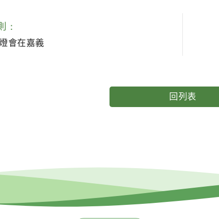
則：
灣燈會在嘉義
回列表